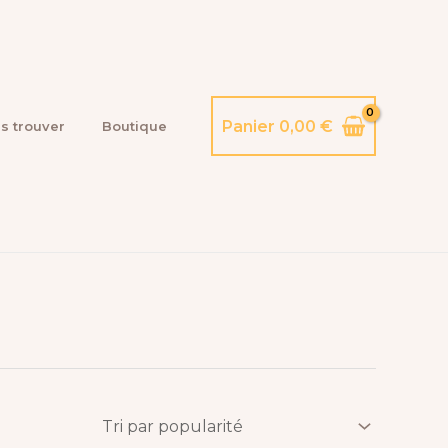
Panier
0,00
€
s trouver
Boutique